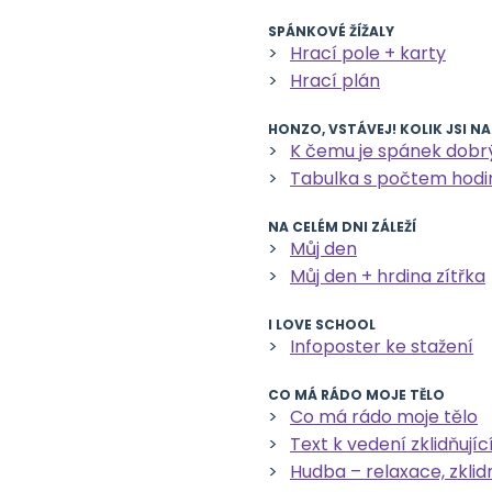
SPÁNKOVÉ ŽÍŽALY
Hrací pole + karty
Hrací plán
HONZO, VSTÁVEJ! KOLIK JSI N
K čemu je spánek dobr
Tabulka s počtem hodi
NA CELÉM DNI ZÁLEŽÍ
Můj den
Můj den + hrdina zítřka
I LOVE SCHOOL
Infoposter ke stažení
CO MÁ RÁDO MOJE TĚLO
Co má rádo moje tělo
Text k vedení zklidňujíc
Hudba – relaxace, zklid