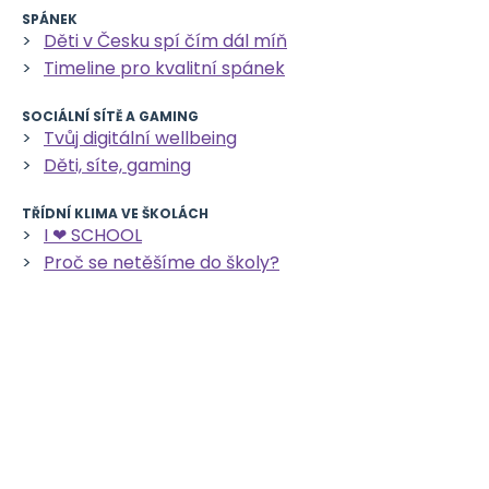
SPÁNEK
Děti v Česku spí čím dál míň
Timeline pro kvalitní spánek
SOCIÁLNÍ SÍTĚ A GAMING
Tvůj digitální wellbeing
Děti, síte, gaming
TŘÍDNÍ KLIMA VE ŠKOLÁCH
I ❤ SCHOOL
Proč se netěšíme do školy?