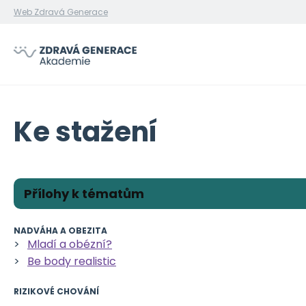
Web Zdravá Generace
Ke stažení
Přílohy k tématům
NADVÁHA A OBEZITA
Mladí a obézní?
Be body realistic
RIZIKOVÉ CHOVÁNÍ