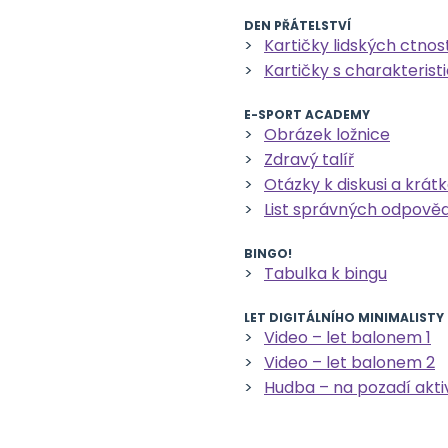
DEN PŘÁTELSTVÍ
Kartičky lidských ctnos
Kartičky s charakterist
E-SPORT ACADEMY
Obrázek ložnice
Zdravý talíř
Otázky k diskusi a krátk
List správných odpověd
BINGO!
Tabulka k bingu
LET DIGITÁLNÍHO MINIMALISTY
Video – let balonem 1
Video – let balonem 2
Hudba – na pozadí aktiv