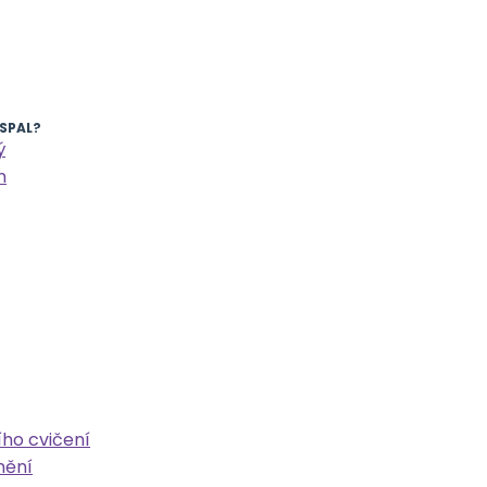
ASPAL?
ý
n
ího cvičení
nění