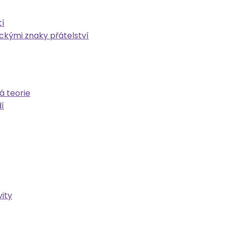
tí
ickými znaky přátelství
á teorie
í
ity