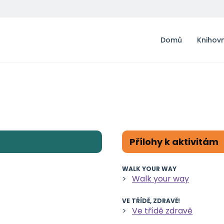
Domů
Knihov
Přílohy k aktivitám
WALK YOUR WAY
Walk your way
VE TŘÍDĚ, ZDRAVĚ!
Ve třídě zdravě