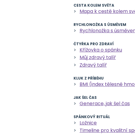
CESTA KOLEM SVĚTA
Mapa k cestě kolem sv
RYCHLONOŽKA S ÚSMĚVEM
Rychlonožka s úsměve
ČTYŘKA PRO ZDRAVÍ
Křížovka o spánku
Můj zdravý talíř
Zdravý talíř
KLUK Z PŘÍBĚHU
BMI (index tělesné hmo
JAK ŠEL ČAS
Generace, jak šel čas
SPÁNKOVÝ RITUÁL
Ložnice
Timeline pro kvalitní s