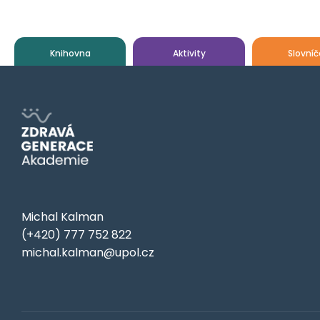
Knihovna
Aktivity
Slovníč
Michal Kalman
(+420) 777 752 822
michal.kalman@upol.cz