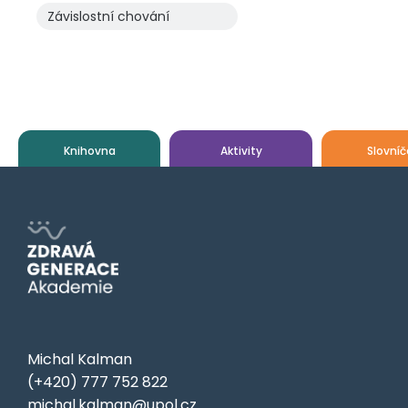
Závislostní chování
Knihovna
Aktivity
Slovníč
Michal Kalman
(+420) 777 752 822
michal.kalman@upol.cz