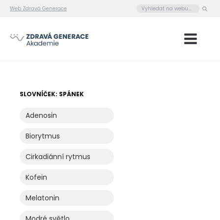
Web Zdravá Generace
SLOVNÍČEK: SPÁNEK
Adenosin
Biorytmus
Cirkadiánní rytmus
Kofein
Melatonin
Modré světlo