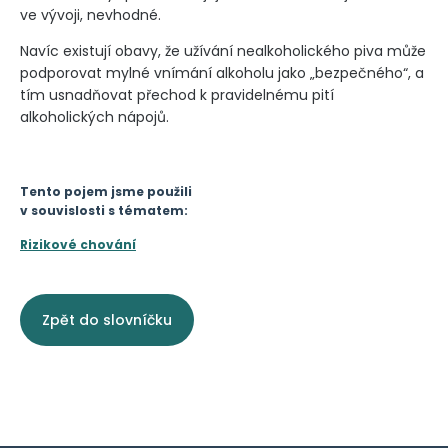
ve vývoji, nevhodné.
Navíc existují obavy, že užívání nealkoholického piva může
podporovat mylné vnímání alkoholu jako „bezpečného“, a
tím usnadňovat přechod k pravidelnému pití
alkoholických nápojů.
Tento pojem jsme použili
v souvislosti s tématem:
Rizikové chování
Zpět do slovníčku