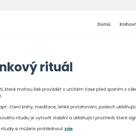
Domů
Knihov
nkový rituál
ti, které mohou lidé provádět v určitém čase před spaním s cílem
t.
apř.: čtení knihy, meditace, lehké protahování, poslech uklidňu
vého rituálu je vytvořit stabilní a uklidňující prostředí, které sig
rituály si můžete prohlédnout
zde
.