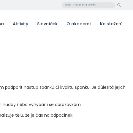
na
Aktivity
Slovníček
O akademii
Ke stažení
 podpořit nástup spánku či kvalitu spánku. Je důležitá jejich
jící hudby nebo vyhýbání se obrazovkám.
nalizuje tělu, že je čas na odpočinek.