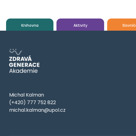
Knihovna
Aktivity
Slovníč
Michal Kalman
(+420) 777 752 822
michal.kalman@upol.cz