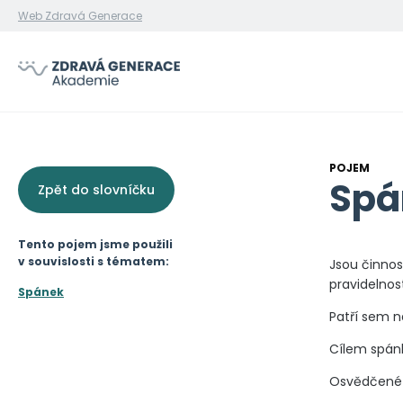
Web Zdravá Generace
POJEM
Spá
Zpět do slovníčku
Tento pojem jsme použili
v souvislosti s tématem:
Jsou činnos
pravidelnos
Spánek
Patří sem n
Cílem spánko
Osvědčené 