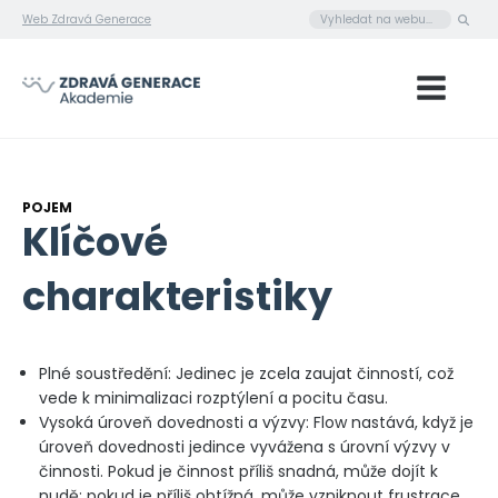
Web Zdravá Generace
POJEM
Klíčové
charakteristiky
Plné soustředění: Jedinec je zcela zaujat činností, což
vede k minimalizaci rozptýlení a pocitu času.
Vysoká úroveň dovednosti a výzvy: Flow nastává, když je
úroveň dovednosti jedince vyvážena s úrovní výzvy v
činnosti. Pokud je činnost příliš snadná, může dojít k
nudě; pokud je příliš obtížná, může vzniknout frustrace.