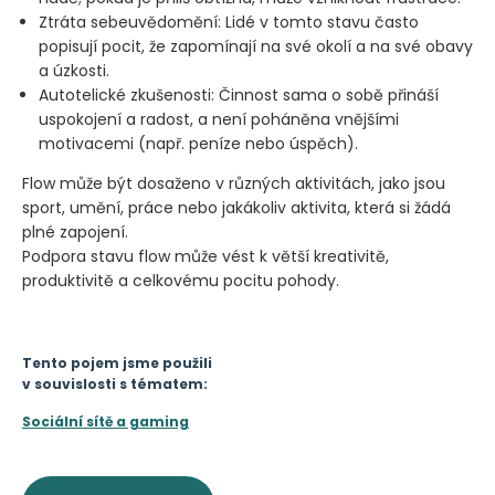
Ztráta sebeuvědomění: Lidé v tomto stavu často
popisují pocit, že zapomínají na své okolí a na své obavy
a úzkosti.
Autotelické zkušenosti: Činnost sama o sobě přináší
uspokojení a radost, a není poháněna vnějšími
motivacemi (např. peníze nebo úspěch).
Flow může být dosaženo v různých aktivitách, jako jsou
sport, umění, práce nebo jakákoliv aktivita, která si žádá
plné zapojení.
Podpora stavu flow může vést k větší kreativitě,
produktivitě a celkovému pocitu pohody.
Tento pojem jsme použili
v souvislosti s tématem:
Sociální sítě a gaming