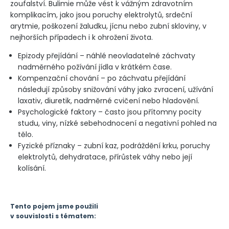
zoufalství. Bulimie může vést k vážným zdravotním
komplikacím, jako jsou poruchy elektrolytů, srdeční
arytmie, poškození žaludku, jícnu nebo zubní skloviny, v
nejhorších případech i k ohrožení života.
Epizody přejídání – náhlé neovladatelné záchvaty
nadměrného požívání jídla v krátkém čase.
Kompenzační chování – po záchvatu přejídání
následují způsoby snižování váhy jako zvracení, užívání
laxativ, diuretik, nadměrné cvičení nebo hladovění.
Psychologické faktory – často jsou přítomny pocity
studu, viny, nízké sebehodnocení a negativní pohled na
tělo.
Fyzické příznaky – zubní kaz, podráždění krku, poruchy
elektrolytů, dehydratace, přírůstek váhy nebo její
kolísání.
Tento pojem jsme použili
v souvislosti s tématem: