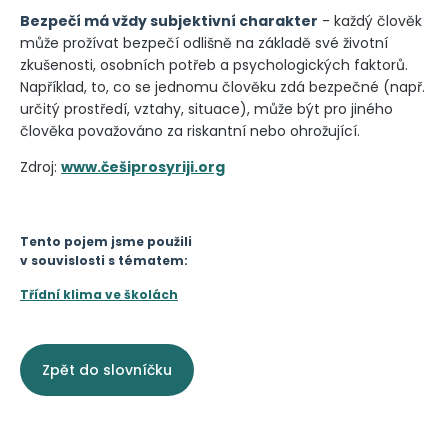
Bezpečí má vždy subjektivní charakter
- každý člověk
může prožívat bezpečí odlišně na základě své životní
zkušenosti, osobních potřeb a psychologických faktorů.
Například, to, co se jednomu člověku zdá bezpečné (např.
určitý prostředí, vztahy, situace), může být pro jiného
člověka považováno za riskantní nebo ohrožující.
Zdroj:
www.češiprosyriji.org
Tento pojem jsme použili
v souvislosti s tématem:
Třídní klima ve školách
Zpět do slovníčku