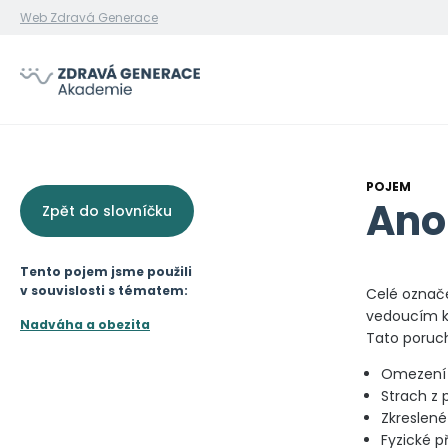
Web Zdravá Generace
POJEM
Ano
Zpět do slovníčku
Tento pojem jsme použili
v souvislosti s tématem:
Celé označe
vedoucím k 
Nadváha a obezita
Tato poruch
Omezení p
Strach z p
Zkreslené 
Fyzické p