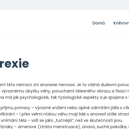
Domů
Knihov
rexie
ní této nemoci zní anorexie nervosa. Je to vážná duševní por
výraznému úbytku váhy, poruchami tělesného obrazu a fixací n
a má jak psychologické, tak fyziologické aspekty a je spojena s 
říjmu potravy – výrazné snížení nebo úplné odmítání jídla s cí
řibírání – i přes velmi nízkou váhu mají lidé s anorexií stále stra
vnímání těla – vidí se jako „tučnější“, než ve skutečnosti jsou.
říznaky – amenore (ztráta menstruace), únava, suchá pokožka, ř