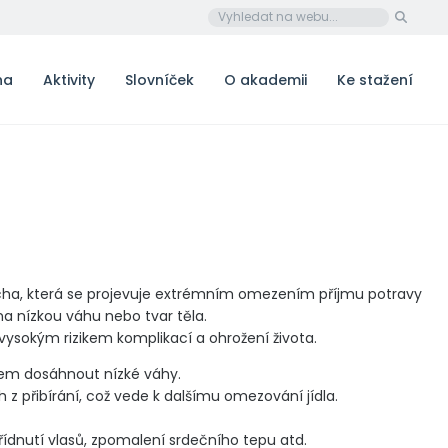
na
Aktivity
Slovníček
O akademii
Ke stažení
ucha, která se projevuje extrémním omezením příjmu potravy
a nízkou váhu nebo tvar těla.
vysokým rizikem komplikací a ohrožení života.
lem dosáhnout nízké váhy.
ch z přibírání, což vede k dalšímu omezování jídla.
ídnutí vlasů, zpomalení srdečního tepu atd.