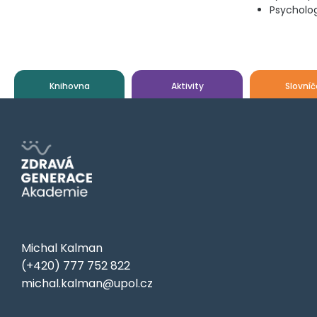
Psycholog
Knihovna
Aktivity
Slovníč
Michal Kalman
(+420) 777 752 822
michal.kalman@upol.cz