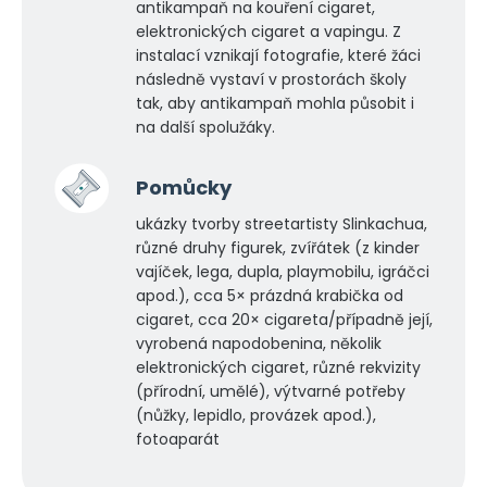
antikampaň na kouření cigaret,
elektronických cigaret a vapingu. Z
instalací vznikají fotografie, které žáci
následně vystaví v prostorách školy
tak, aby antikampaň mohla působit i
na další spolužáky.
Pomůcky
ukázky tvorby streetartisty Slinkachua,
různé druhy figurek, zvířátek (z kinder
vajíček, lega, dupla, playmobilu, igráčci
apod.), cca 5× prázdná krabička od
cigaret, cca 20× cigareta/případně její,
vyrobená napodobenina, několik
elektronických cigaret, různé rekvizity
(přírodní, umělé), výtvarné potřeby
(nůžky, lepidlo, provázek apod.),
fotoaparát