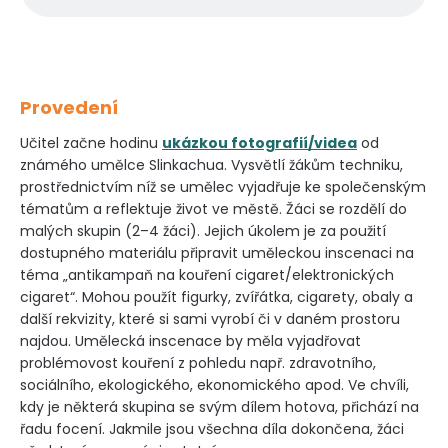
Provedení
Učitel začne hodinu
ukázkou fotografií/videa
od
známého umělce Slinkachua. Vysvětlí žákům techniku,
prostřednictvím níž se umělec vyjadřuje ke společenským
tématům a reflektuje život ve městě. Žáci se rozdělí do
malých skupin (2–4 žáci). Jejich úkolem je za použití
dostupného materiálu připravit uměleckou inscenaci na
téma „antikampaň na kouření cigaret/elektronických
cigaret“. Mohou použít figurky, zvířátka, cigarety, obaly a
další rekvizity, které si sami vyrobí či v daném prostoru
najdou. Umělecká inscenace by měla vyjadřovat
problémovost kouření z pohledu např. zdravotního,
sociálního, ekologického, ekonomického apod. Ve chvíli,
kdy je některá skupina se svým dílem hotova, přichází na
řadu focení. Jakmile jsou všechna díla dokončena, žáci