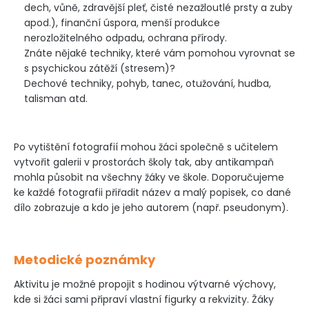
dech, vůně, zdravější pleť, čisté nezažloutlé prsty a zuby
apod.), finanční úspora, menší produkce
nerozložitelného odpadu, ochrana přírody.
Znáte nějaké techniky, které vám pomohou vyrovnat se
s psychickou zátěží (stresem)?
Dechové techniky, pohyb, tanec, otužování, hudba,
talisman atd.
Po vytištění fotografií mohou žáci společně s učitelem
vytvořit galerii v prostorách školy tak, aby antikampaň
mohla působit na všechny žáky ve škole. Doporučujeme
ke každé fotografii přiřadit název a malý popisek, co dané
dílo zobrazuje a kdo je jeho autorem (např. pseudonym).
Metodické poznámky
Aktivitu je možné propojit s hodinou výtvarné výchovy,
kde si žáci sami připraví vlastní figurky a rekvizity. Žáky