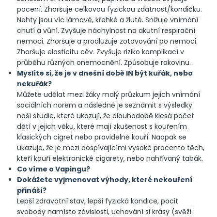
pocení. Zhoršuje celkovou fyzickou zdatnost/kondičku.
Nehty jsou víc lámavé, křehké a žluté. Snižuje vnímání
chutí a vůní. Zvyšuje náchylnost na akutní respirační
nemoci. Zhoršuje a prodlužuje zotavování po nemoci.
Zhoršuje elasticitu cév. Zvyšuje riziko komplikací v
průběhu různých onemocnění. Způsobuje rakovinu.
Myslíte si, že je v dnešní době IN být kuřák, nebo
nekuřák?
Můžete udělat mezi žáky malý průzkum jejich vnímání
sociálních norem a následně je seznámit s výsledky
naší studie, které ukazují, že dlouhodobě klesá počet
dětí v jejich věku, které mají zkušenost s kouřením
klasických cigret nebo pravidelně kouří. Naopak se
ukazuje, že je mezi dospívajícími vysoké procento těch,
kteří kouří elektronické cigarety, nebo nahřívaný tabák.
Co víme o Vapingu?
Dokážete vyjmenovat výhody, které nekouření
přináší?
Lepší zdravotní stav, lepší fyzická kondice, pocit
svobody namísto závislosti, uchování si krásy (svěží