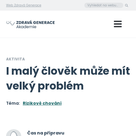
Web Zdravá Generace
AKTIVITA
I malý člověk může mít
velký problém
Téma:
Rizikové chování
Čas na přípravu