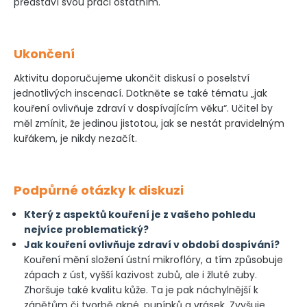
představí svou práci ostatním.
Ukončení
Aktivitu doporučujeme ukončit diskusí o poselství
jednotlivých inscenací. Dotkněte se také tématu „jak
kouření ovlivňuje zdraví v dospívajícím věku“. Učitel by
měl zmínit, že jedinou jistotou, jak se nestát pravidelným
kuřákem, je nikdy nezačít.
Podpůrné otázky k diskuzi
Který z aspektů kouření je z vašeho pohledu
nejvíce problematický?
Jak kouření ovlivňuje zdraví v období dospívání?
Kouření mění složení ústní mikroflóry, a tím způsobuje
zápach z úst, vyšší kazivost zubů, ale i žluté zuby.
Zhoršuje také kvalitu kůže. Ta je pak náchylnější k
zánětům či tvorbě akné, pupínků a vrásek. Zvyšuje