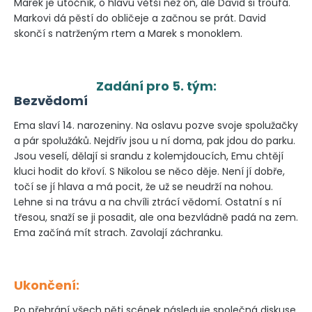
Marek je útočník, o hlavu větší než on, ale David si troufá.
Markovi dá pěstí do obličeje a začnou se prát. David
skončí s natrženým rtem a Marek s monoklem.
Zadání pro 5. tým:
Bezvědomí
Ema slaví 14. narozeniny. Na oslavu pozve svoje spolužačky
a pár spolužáků. Nejdřív jsou u ní doma, pak jdou do parku.
Jsou veselí, dělají si srandu z kolemjdoucích, Emu chtějí
kluci hodit do křoví. S Nikolou se něco děje. Není jí dobře,
točí se jí hlava a má pocit, že už se neudrží na nohou.
Lehne si na trávu a na chvíli ztrácí vědomí. Ostatní s ní
třesou, snaží se ji posadit, ale ona bezvládně padá na zem.
Ema začíná mít strach. Zavolají záchranku.
Ukončení:
Po přehrání všech pěti scének následuje společná diskuse.