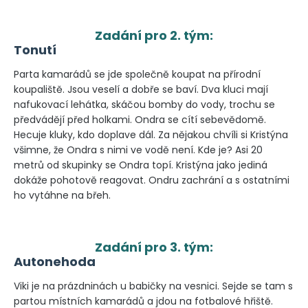
Zadání pro 2. tým:
Tonutí
Parta kamarádů se jde společně koupat na přírodní
koupaliště. Jsou veselí a dobře se baví. Dva kluci mají
nafukovací lehátka, skáčou bomby do vody, trochu se
předvádějí před holkami. Ondra se cítí sebevědomě.
Hecuje kluky, kdo doplave dál. Za nějakou chvíli si Kristýna
všimne, že Ondra s nimi ve vodě není. Kde je? Asi 20
metrů od skupinky se Ondra topí. Kristýna jako jediná
dokáže pohotově reagovat. Ondru zachrání a s ostatními
ho vytáhne na břeh.
Zadání pro 3. tým:
Autonehoda
Viki je na prázdninách u babičky na vesnici. Sejde se tam s
partou místních kamarádů a jdou na fotbalové hřiště.