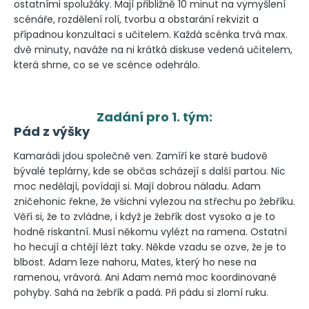
ostatními spolužáky. Mají přibližně 10 minut na vymyšlení
scénáře, rozdělení rolí, tvorbu a obstarání rekvizit a
případnou konzultaci s učitelem. Každá scénka trvá max.
dvě minuty, naváže na ni krátká diskuse vedená učitelem,
která shrne, co se ve scénce odehrálo.
Zadání pro 1. tým:
Pád z výšky
Kamarádi jdou společně ven. Zamíří ke staré budově
bývalé teplárny, kde se občas scházejí s další partou. Nic
moc nedělají, povídají si. Mají dobrou náladu. Adam
zničehonic řekne, že všichni vylezou na střechu po žebříku.
Věří si, že to zvládne, i když je žebřík dost vysoko a je to
hodně riskantní. Musí někomu vylézt na ramena. Ostatní
ho hecují a chtějí lézt taky. Někde vzadu se ozve, že je to
blbost. Adam leze nahoru, Mates, který ho nese na
ramenou, vrávorá. Ani Adam nemá moc koordinované
pohyby. Sahá na žebřík a padá. Při pádu si zlomí ruku.