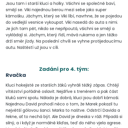
Jsou tam i starší kluci a holky. Všichni se společně baví,
smějí se. Viki najednou berou mezi sebe jako super
kámošku. Jáchym, který se Viki líbí, navrhne, že se pojedou
do vedlejší vesnice vykoupat. Viki nasedá do auta s nimi.
Je jich tam pět, nikdo se nepřipoutá, všichni se smějí a
vykládají si. Jáchym, který řídí, mává rukama a jen těžko
drží směr jízdy. Na poslední chvíli se vyhne protijedoucímu
autu. Naštěstí už jsou v cíli.
Zadání pro 4. tým:
Rvačka
Kluci hokejisté ze starších žáků vyhráli těžký zápas. Chtějí
vítězství pořádně oslavit. Nejdříve s trenérem a pak část
kluků sami spolu. Nálada je dobrá, kluci jsou dobří kámoši.
Najednou David prohodí něco o tom, že Marek pokazil tu
největší gólovou šanci. Marka to naštve. Odstrčí Davida a
řekne, ať to nechá být. Ale David je dneska v ráži. Připadá si
silný, a i když je normálně kliďas, teď do něho vjela agrese.