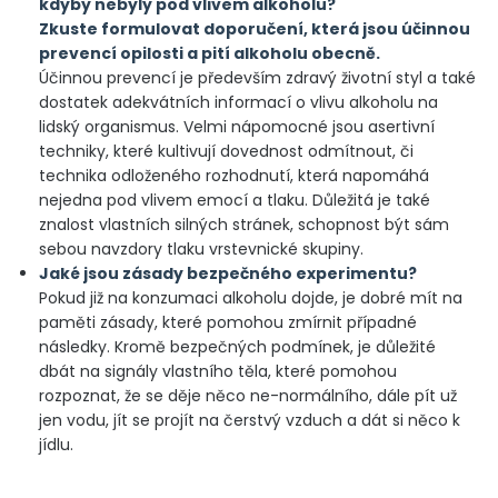
kdyby nebyly pod vlivem alkoholu?
Zkuste formulovat doporučení, která jsou účinnou
prevencí opilosti a pití alkoholu obecně.
Účinnou prevencí je především zdravý životní styl a také
dostatek adekvátních informací o vlivu alkoholu na
lidský organismus. Velmi nápomocné jsou asertivní
techniky, které kultivují dovednost odmítnout, či
technika odloženého rozhodnutí, která napomáhá
nejedna pod vlivem emocí a tlaku. Důležitá je také
znalost vlastních silných stránek, schopnost být sám
sebou navzdory tlaku vrstevnické skupiny.
Jaké jsou zásady bezpečného experimentu?
Pokud již na konzumaci alkoholu dojde, je dobré mít na
paměti zásady, které pomohou zmírnit případné
následky. Kromě bezpečných podmínek, je důležité
dbát na signály vlastního těla, které pomohou
rozpoznat, že se děje něco ne-normálního, dále pít už
jen vodu, jít se projít na čerstvý vzduch a dát si něco k
jídlu.