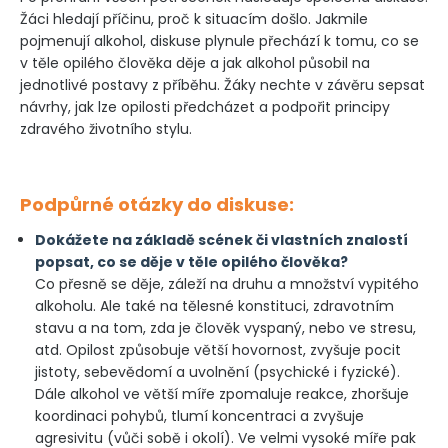
Žáci hledají příčinu, proč k situacím došlo. Jakmile
pojmenují alkohol, diskuse plynule přechází k tomu, co se
v těle opilého člověka děje a jak alkohol působil na
jednotlivé postavy z příběhu. Žáky nechte v závěru sepsat
návrhy, jak lze opilosti předcházet a podpořit principy
zdravého životního stylu.
Podpůrné otázky do diskuse:
Dokážete na základě scének či vlastních znalostí
popsat, co se děje v těle opilého člověka?
Co přesně se děje, záleží na druhu a množství vypitého
alkoholu. Ale také na tělesné konstituci, zdravotním
stavu a na tom, zda je člověk vyspaný, nebo ve stresu,
atd. Opilost způsobuje větší hovornost, zvyšuje pocit
jistoty, sebevědomí a uvolnění (psychické i fyzické).
Dále alkohol ve větší míře zpomaluje reakce, zhoršuje
koordinaci pohybů, tlumí koncentraci a zvyšuje
agresivitu (vůči sobě i okolí). Ve velmi vysoké míře pak