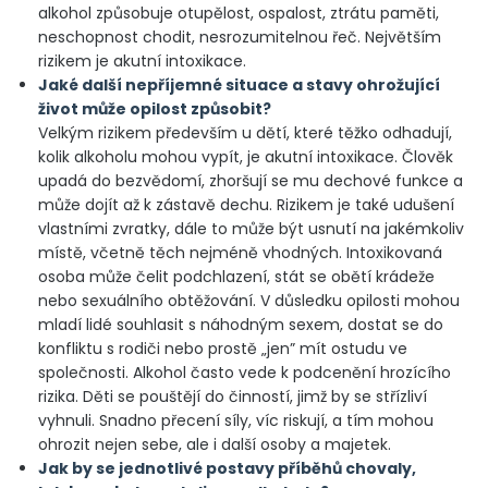
alkohol způsobuje otupělost, ospalost, ztrátu paměti,
neschopnost chodit, nesrozumitelnou řeč. Největším
rizikem je akutní intoxikace.
Jaké další nepříjemné situace a stavy ohrožující
život může opilost způsobit?
Velkým rizikem především u dětí, které těžko odhadují,
kolik alkoholu mohou vypít, je akutní intoxikace. Člověk
upadá do bezvědomí, zhoršují se mu dechové funkce a
může dojít až k zástavě dechu. Rizikem je také udušení
vlastními zvratky, dále to může být usnutí na jakémkoliv
místě, včetně těch nejméně vhodných. Intoxikovaná
osoba může čelit podchlazení, stát se obětí krádeže
nebo sexuálního obtěžování. V důsledku opilosti mohou
mladí lidé souhlasit s náhodným sexem, dostat se do
konfliktu s rodiči nebo prostě „jen” mít ostudu ve
společnosti. Alkohol často vede k podcenění hrozícího
rizika. Děti se pouštějí do činností, jimž by se střízliví
vyhnuli. Snadno přecení síly, víc riskují, a tím mohou
ohrozit nejen sebe, ale i další osoby a majetek.
Jak by se jednotlivé postavy příběhů chovaly,