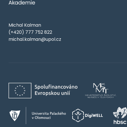
Michal Kalman
(+420) 777 752 822
michal.kalman@upol.cz