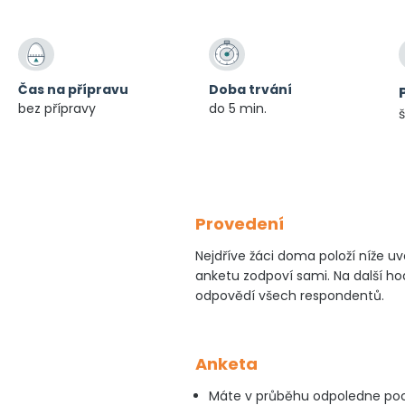
Čas na přípravu
Doba trvání
bez přípravy
do 5 min.
š
Provedení
Nejdříve žáci doma položí níže 
anketu zodpoví sami. Na další h
odpovědí všech respondentů.
Anketa
Máte v průběhu odpoledne pocit,