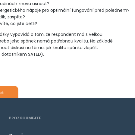
hodinách znovu usnout?
nergetického nápoje pro optimální fungování před polednem?
ík, zaspíte?
íte, co jste četli?
zky vypovídá o tom, že respondent má s velkou
ebo jeho spánek nemá potřebnou kvalitu. Na základě
out diskusi na téma, jak kvalitu spánku zlepšit.
m dotazníkem SATED).
ek
PROZKOUMEJTE