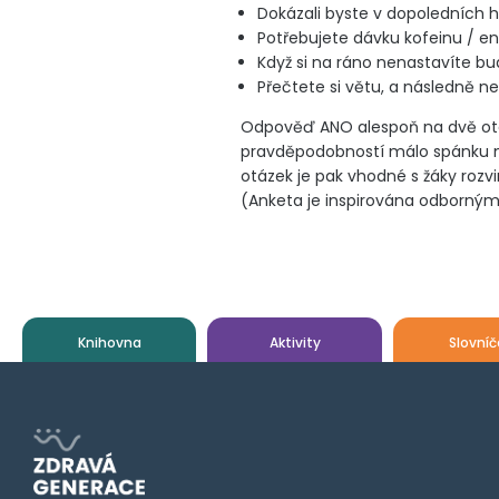
Dokázali byste v dopoledních 
Potřebujete dávku kofeinu / e
Když si na ráno nenastavíte bud
Přečtete si větu, a následně nev
Odpověď ANO alespoň na dvě otá
pravděpodobností málo spánku n
otázek je pak vhodné s žáky rozvin
(Anketa je inspirována odborný
Knihovna
Aktivity
Slovníč