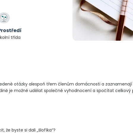
Prostředí
kolní třída
uvedené otázky alespoň třem členům domácnosti a zaznamenají s
odině je možné udělat společné vyhodnocení a spočítat celkový
 že byste si dali „šlofíka“?