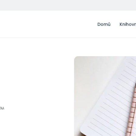
Domů
Knihov
ku.